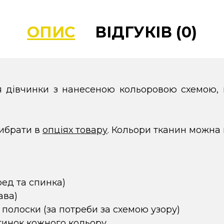
ОПИС
ВІДГУКІВ (0)
ля дівчинки з нанесеною кольоровою схемою
ибрати в
опціях товару
. Кольори тканин можна
ред та спинка)
кава)
 полоски (за потреби за схемою узору)
тинок кожного кольору.