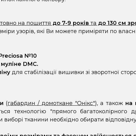
нтовно на пошиття
до 7-9 років
та
до 130 см зр
зміри узорів, які Ви можете приміряти по власні
Preciosa №10
 муліне DMC.
ліну
для стабілізації вишивки зі зворотної стор
ни
(
габардин / домоткане "Онікс"
), а також
на 
ться технологію "прямого багатоколірного 
ри виборі тканини необхідно обирати відповідну