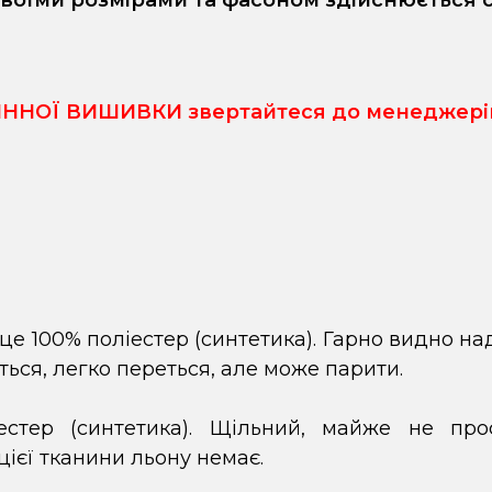
своїми розмірами та фасоном здійснюється 
НОЇ ВИШИВКИ звертайтеся до менеджерів у
 це 100% поліестер (синтетика). Гарно видно н
иться, легко переться, але може парити.
стер (синтетика). Щільний, майже не про
цієї тканини льону немає.