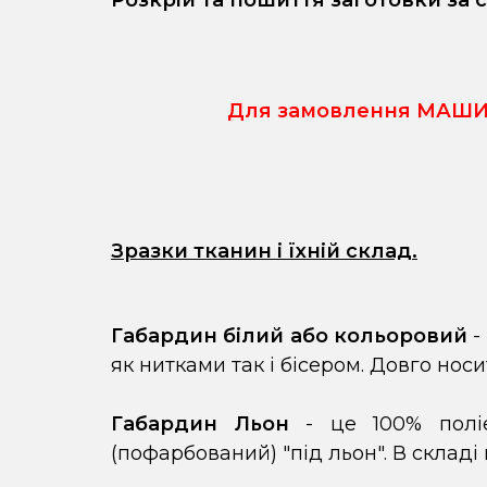
Розкрій та пошиття заготовки за 
Для замовлення МАШИН
Зразки тканин і їхній склад.
Габардин білий або кольоровий
-
як нитками так і бісером. Довго нос
Габардин Льон
- це 100% поліе
(пофарбований) "під льон". В складі 