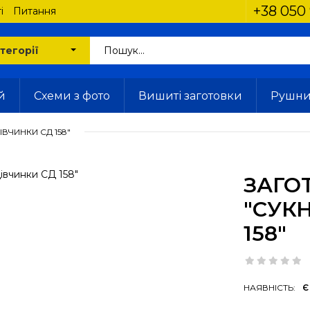
+38 050 
і
Питання
й
Схеми з фото
Вишиті заготовки
Рушн
ВЧИНКИ СД 158"
ЗАГО
"СУК
158"
НАЯВНІСТЬ:
Є