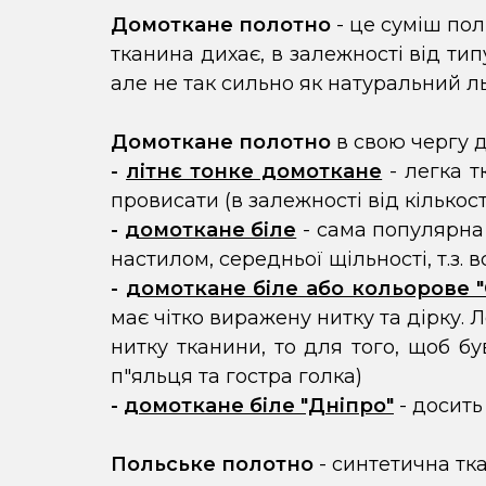
Домоткане полотно
- це суміш пол
тканина дихає, в залежності від типу
але не так сильно як натуральний л
Домоткане полотно
в свою чергу
д
-
літнє тонке домоткане
- легка т
провисати (в залежності від кількості
-
домоткане біле
- сама популярна 
настилом, середньої щільності, т.з. в
-
домоткане біле або кольорове "
має чітко виражену нитку та дірку.
нитку тканини, то для того, щоб б
п"яльця та гостра голка)
-
домоткане біле "Дніпро"
- досить
Польське полотно
- синтетична тка