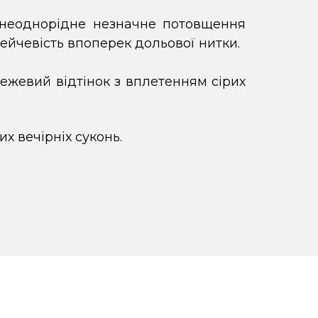
(неоднорідне незначне потовщення
рейчевість впоперек дольової нитки.
бежевий відтінок з вплетенням сірих
х вечірніх суконь.