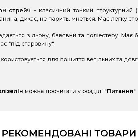
он стрейч
- класичний тонкий структурний 
анина, дихає, не парить, мнеться. Має легку ст
адається з льону, бавовни та поліестеру. Має 
є "під старовину".
икористовується для пошиття весільних та довги
лізелін
можна прочитати у розділі
"
Питання
"
РЕКОМЕНДОВАНІ ТОВАРИ