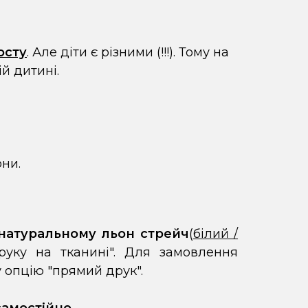
осту
. Але діти є різними (!!!). Тому на
й дитині.
они.
натуральному льон стрейч
(
білий /
друку на тканині". Для замовлення
 опцію "прямий друк".