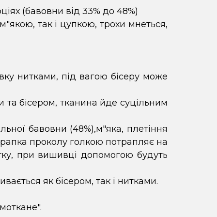
ціях (бавовни від 33% до 48%)
 м"якою, так і цупкою, трохи мнеться,
вку нитками, під вагою бісеру може
 та бісером, тканина йде суцільним
ьної бавовни (48%),м"яка, плетіння
 крапка проколу голкою потрапляє на
итку, при вишивці допомогою будуть
вається як бісером, так і нитками.
моткане".