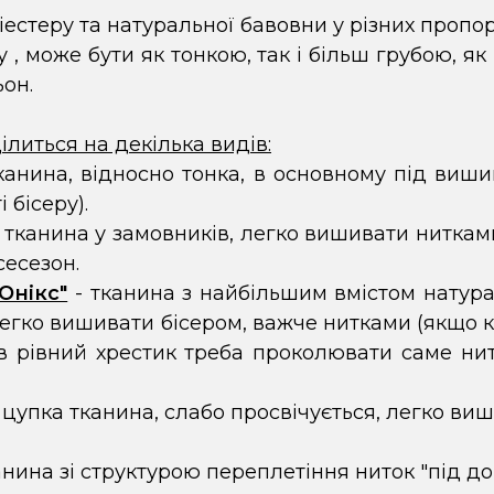
іестеру та натуральної бавовни у різних пропор
 , може бути як тонкою, так і більш грубою, як
ьон.
ілиться на декілька видів:
канина, відносно тонка, в основному під виши
 бісеру).
тканина у замовників, легко вишивати нитками
сесезон.
Онікс"
- тканина з найбільшим вмістом натурал
 Легко вишивати бісером, важче нитками (якщо
ув рівний хрестик треба проколювати саме н
 цупка тканина, слабо просвічується, легко виши
нина зі структурою переплетіння ниток "під до