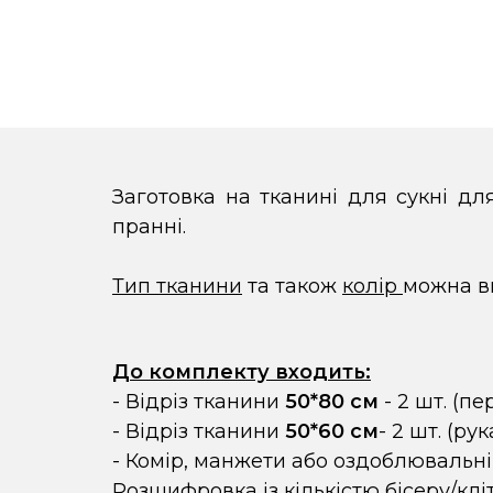
Заготовка на тканині для сукні д
пранні.
Тип тканини
та також
колір
можна в
До комплекту входить:
- Відріз тканини
50*80 см
- 2 шт. (пе
- Відріз тканини
50*60 см
- 2 шт. (ру
- Комір, манжети або оздоблювальні
Розшифровка із кількістю бісеру/клі