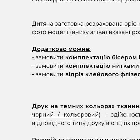
Дитяча заготовка розрахована оріє
фото моделі (внизу зліва) вказані ро
Додатково можна:
- замовити
комплектацію бісером 
- замовити
комплектацію нитками
- замовити
відріз клейового флізе
Друк на темних кольорах ткани
чорний / кольоровий
) - здійснює
відповідного типу друку в опціях п