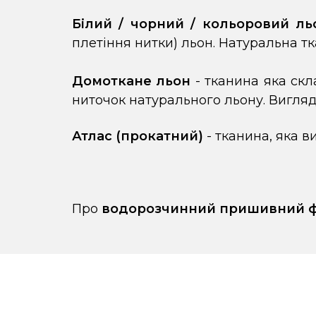
Білий / чорний / кольоровий ль
плетіння нитки) льон. Натуральна тк
Домоткане льон
- тканина яка скл
ниточок натурального льону. Вигляда
Атлас (прокатний)
- тканина, яка в
Про
водорозчинний пришивний ф