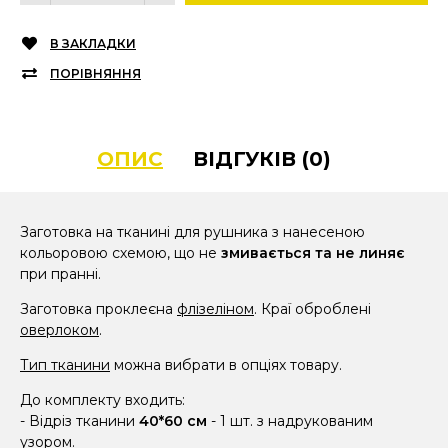
В ЗАКЛАДКИ
ПОРІВНЯННЯ
ОПИС
ВІДГУКІВ (0)
Заготовка на тканині для рушника з нанесеною
кольоровою схемою, що не
змивається та не линяє
при пранні.
Заготовка проклеєна
флізеліном
. Краї оброблені
оверлоком
.
Тип тканини
можна вибрати в опціях товару.
До комплекту входить:
- Відріз тканини
40*60 см
- 1 шт. з надрукованим
узором.